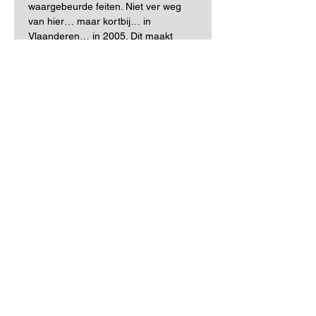
waargebeurde feiten. Niet ver weg 
van hier… maar kortbij… in 
Vlaanderen… in 2005. Dit maakt 
alles nog zo veel schrijnender.
Heel dikwijls aangrijpend, 
meeslepend maar bij momenten ook 
grappig, vertederend, poëtisch. Een 
aanklacht van de jeugd naar de 
wereld van de volwassenen: laat dit 
niet meer gebeuren!